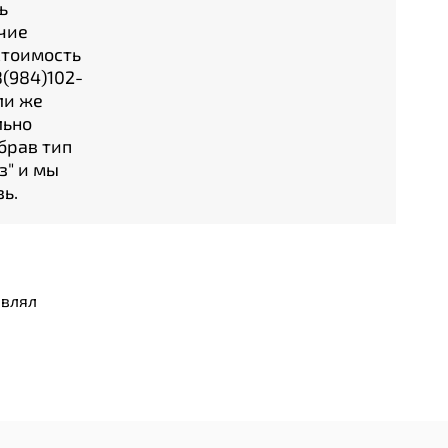
ь
чие
стоимость
(984)102-
ли же
льно
брав тип
з" и мы
ь.
авлял