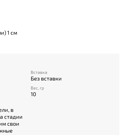
и) 1 см
Вставка
Без вставки
Вес, гр
10
ли, в
на стадии
им свои
ожные