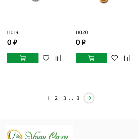
П019
П020
0 ₽
0 ₽
1
2
3
…
8