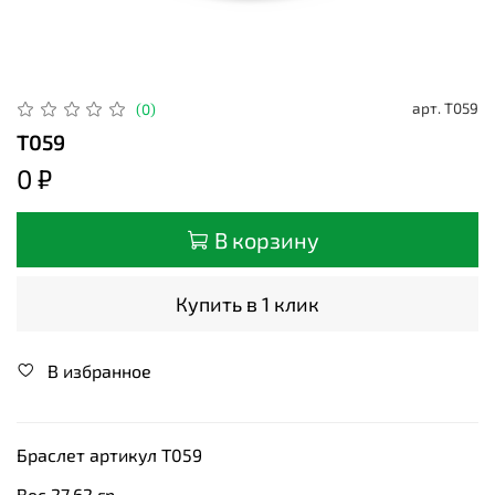
арт.
Т059
(0)
Т059
0 ₽
В корзину
Купить в 1 клик
В избранное
Браслет артикул Т059
Вес 27,62 гр