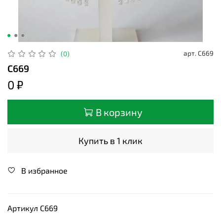
арт.
С669
(0)
С669
0 ₽
В корзину
Купить в 1 клик
В избранное
Артикул С669