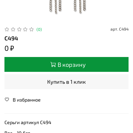
арт.
С494
(0)
С494
0 ₽
В корзину
Купить в 1 клик
В избранное
Серьги артикул С494
Вес - 10,6гр