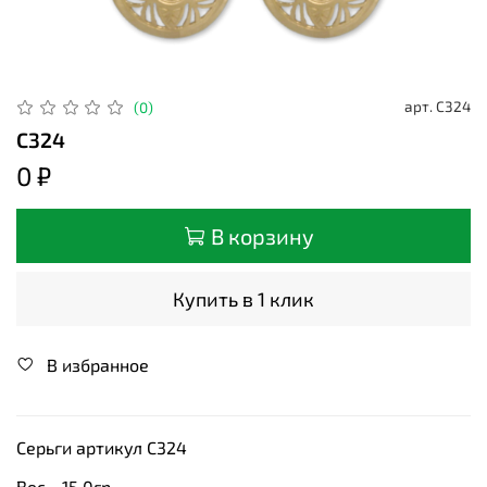
арт.
С324
(0)
С324
0 ₽
В корзину
Купить в 1 клик
В избранное
Серьги артикул С324
Вес - 15,0гр