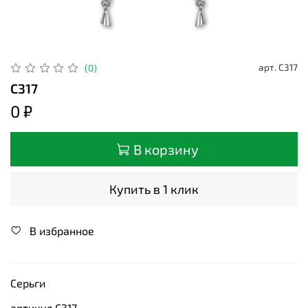
арт.
С317
(0)
С317
0 ₽
В корзину
Купить в 1 клик
В избранное
Серьги
артикул С317