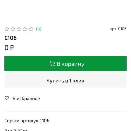
арт.
С106
(0)
С106
0 ₽
В корзину
Купить в 1 клик
В избранное
Серьги артикул С106
Вес 2,47гр