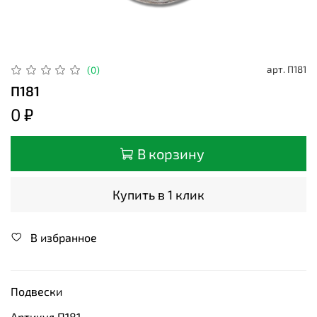
арт.
П181
(0)
П181
0 ₽
В корзину
Купить в 1 клик
В избранное
Подвески
Артикул П181