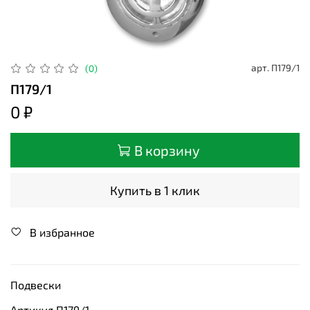
арт.
П179/1
(0)
П179/1
0 ₽
В корзину
Купить в 1 клик
В избранное
Подвески
Артикул П179/1