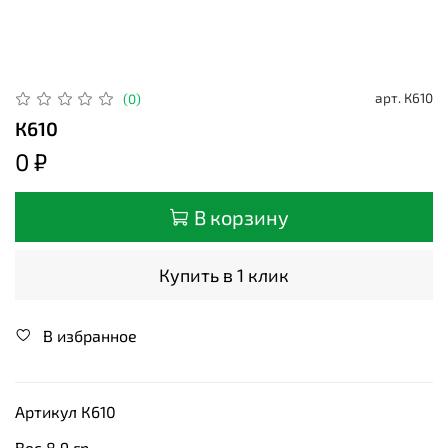
арт.
К610
(0)
К610
0 ₽
В корзину
Купить в 1 клик
В избранное
Артикул К610
Вес 8,9 гр