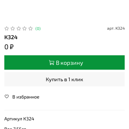
арт.
К324
(0)
К324
0 ₽
В корзину
Купить в 1 клик
В избранное
Артикул К324
Вес 7,55гр