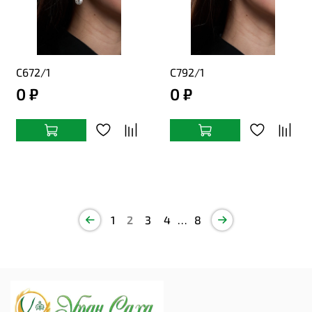
С672/1
С792/1
0 ₽
0 ₽
1
2
3
4
…
8