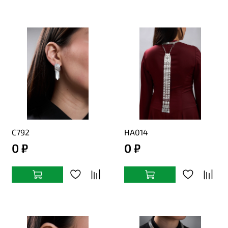
C792
НА014
0 ₽
0 ₽