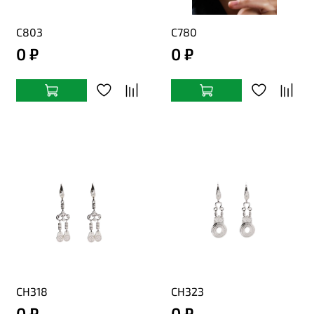
С803
С780
0 ₽
0 ₽
СН318
СН323
0 ₽
0 ₽