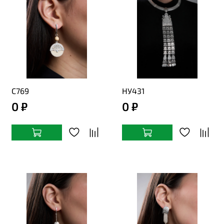
C769
НУ431
0 ₽
0 ₽