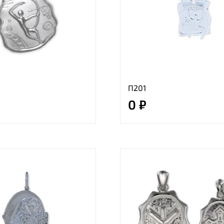
П201
0 ₽