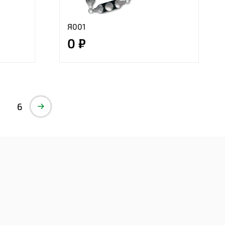
Я001
0 ₽
6