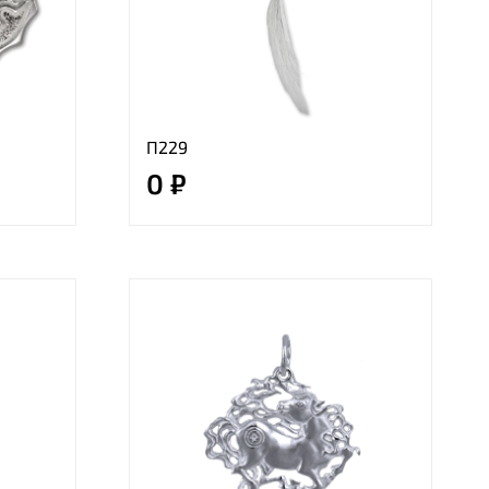
П229
0 ₽