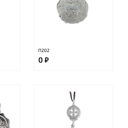
П202
0 ₽