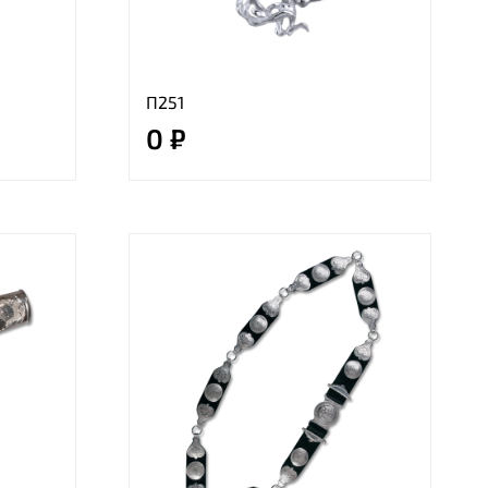
П251
0 ₽