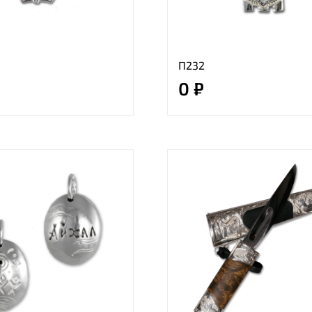
П232
0 ₽